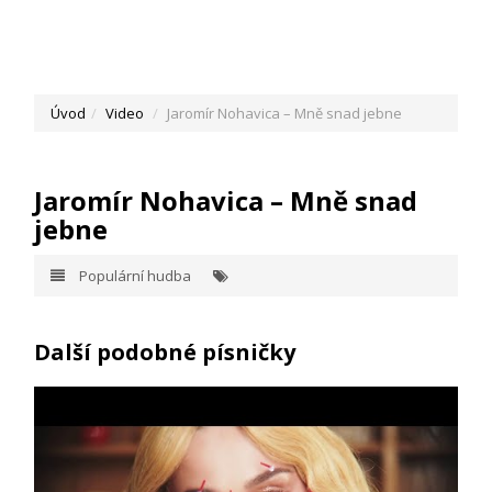
Úvod
Video
Jaromír Nohavica – Mně snad jebne
Jaromír Nohavica – Mně snad
jebne
Populární hudba
Další podobné písničky