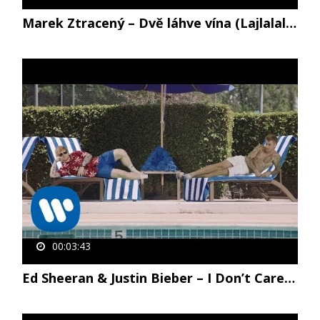
Marek Ztracený – Dvě láhve vína (Lajlalalaj) (oficiální video)
00:03:43
Ed Sheeran & Justin Bieber – I Don’t Care [Official Video]