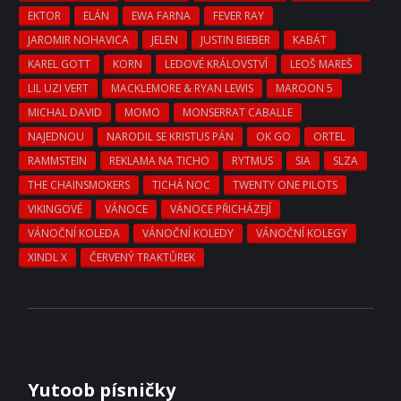
EKTOR
ELÁN
EWA FARNA
FEVER RAY
JAROMIR NOHAVICA
JELEN
JUSTIN BIEBER
KABÁT
KAREL GOTT
KORN
LEDOVÉ KRÁLOVSTVÍ
LEOŠ MAREŠ
LIL UZI VERT
MACKLEMORE & RYAN LEWIS
MAROON 5
MICHAL DAVID
MOMO
MONSERRAT CABALLE
NAJEDNOU
NARODIL SE KRISTUS PÁN
OK GO
ORTEL
RAMMSTEIN
REKLAMA NA TICHO
RYTMUS
SIA
SLZA
THE CHAINSMOKERS
TICHÁ NOC
TWENTY ONE PILOTS
VIKINGOVÉ
VÁNOCE
VÁNOCE PŘICHÁZEJÍ
VÁNOČNÍ KOLEDA
VÁNOČNÍ KOLEDY
VÁNOČNÍ KOLEGY
XINDL X
ČERVENÝ TRAKTŮREK
Yutoob písničky