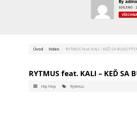
By admi
SDÍLENO : 
VŠECHNA
Úvod
Video
RYTMUS feat. KALI – KEĎ SA BUDÚ PÝT
RYTMUS feat. KALI – KEĎ SA
Hip Hop
Rytmus