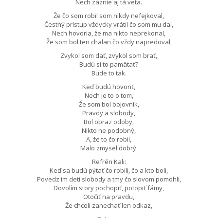
Nech zaznie aj tá veta.
Že čo som robil som nikdy nefejkoval,
Čestný prístup vždycky vrátil čo som mu dal,
Nech hovoria, že ma nikto neprekonal,
Že som bol ten chalan čo vždy napredoval,
Zvykol som dať, zvykol som brať,
Budú si to pamätať?
Bude to tak.
Keď budú hovoriť,
Nech je to o tom,
Že som bol bojovník,
Pravdy a slobody,
Bol obraz odoby,
Nikto ne podobný,
A, že to čo robil,
Malo zmysel dobrý.
Refrén Kali:
Keď sa budú pýtať čo robili, čo a kto boli,
Povedz im deti slobody a tmy čo slovom pomohli,
Dovolím story pochopiť, potopiť fámy,
Otočiť na pravdu,
Že chceli zanechať len odkaz,