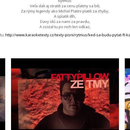
Rytmus:
Veľa dali aj stratili za cenu platiny sa bili,
Za rýmy legendy ako Michel Platini platili za chyby,
A splatili dlh,
Davy idú za nami za pravdu,
A zostal tu po nich len odkaz,
tu:
http://www.karaoketexty.cz/texty-pisni/rytmus/ked-sa-budu-pytat-ft-ka