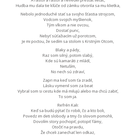
Hudba mu dala tie kľúče od zámku otvorila sa mu klietka,
Nebolo jednoduché stať sa svojho šťastia strojcom,
Vodcom svojich myšlienok,
Tým vlkom a nie ovcou,
Dostať punc,
Nebyť súťažiacím už porotcom,
Je mi poctou, že sedím sa stolom s Krstným Otcom,
Blaky a pády,
Raz som silný, potom slabý,
Kde sú kamaráti z mládí,
Netuším,
No nech sú zdraví,
Zapri ma keď som ťa zradil,
Lásku vymenil som za beat
Vybral som si cestu kde má milujú alebo ma chcú zabiť,
To som ja.
Refrén Kali:
Keď sa budú pýtať čo robili, čo a kto boli,
Povedz im deti slobody a tmy čo slovom pomohli,
Dovolím story pochopiť, potopiť fámy,
Otočiť na pravdu,
Že chceli zanechať len odkaz,