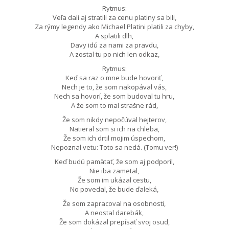
Rytmus:
Veľa dali aj stratili za cenu platiny sa bili,
Za rýmy legendy ako Michael Platini platili za chyby,
A splatili dlh,
Davy idú za nami za pravdu,
A zostal tu po nich len odkaz,
Rytmus:
Keď sa raz o mne bude hovoriť,
Nech je to, že som nakopával vás,
Nech sa hovorí, že som budoval tu hru,
A že som to mal strašne rád,
Že som nikdy nepočúval hejterov,
Natieral som si ich na chleba,
Že som ich drtil mojim úspechom,
Nepoznal vetu: Toto sa nedá. (Tomu ver!)
Keď budú pamätať, že som aj podporil,
Nie iba zametal,
Že som im ukázal cestu,
No povedal, že bude ďaleká,
Že som zapracoval na osobnosti,
A neostal darebák,
Že som dokázal prepísať svoj osud,