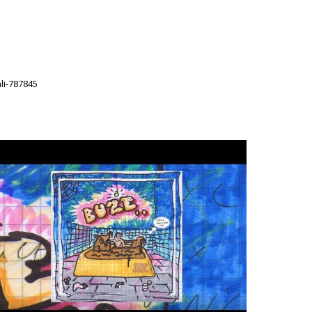
li-787845