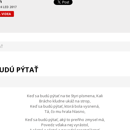
n
24 LED 2017
 VIDEA
AŤ
 BUDÚ PÝTAŤ
Keď sa budú pýtať na tie štyri písmena, Kali
Brácho kľudne ukáž na strop,
Keď sa budú pýtať, ktorá bola vysnená,
Tá, čo mu hrala hlasno,
Keď sa budú pýtať, aký to preňho zmysel má,
Povedz vďaka nej vyrástol,
A rástol a rástol a nevedel prestať lietať,