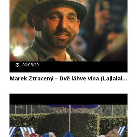
00:05:29
Marek Ztracený – Dvě láhve vína (Lajlalalaj) (oficiální video)