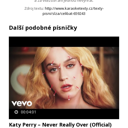
a za vítězství ani jednou nevyhrát.
Zdroj textu:
http://www.karaoketexty.cz/texty-
pisni/slza/celibat-659243
Další podobné písničky
00:04:01
Katy Perry – Never Really Over (Official)