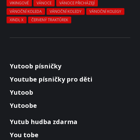
VIKINGOVÉ
VÁNOCE
VÁNOCE PŘICHÁZEJÍ
VÁNOČNÍ KOLEDA
VÁNOČNÍ KOLEDY
VÁNOČNÍ KOLEGY
XINDL X
ČERVENÝ TRAKTŮREK
Yutoob písničky
Youtube písničky pro děti
Yutoob
Yutoobe
Yutub hudba zdarma
You tobe