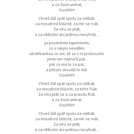
a za život umírat.
Ooohhh!
Chceš dál spát spolu za celibát,
za moudrost bláznit, za mír se rvát.
Za víru se ptát,
a za vítězství ani jednou nevyhrát…
Jsi posledním tajemstvím,
co s nikým nesdílím,
ukolébavkou co zní, až se z ní probouzím.
Jsme ten nejhorší pár,
pár co má to za pár,
a přesto zkoušíš to dál.
Ooohhh!
Chceš dál spát spolu za celibát,
za moudrost bláznit, za ticho řvát.
Za víru ptát se a za pravdu lhát,
a za život umírat.
Ooohhh!
Chceš dál spát spolu za celibát,
za moudrost bláznit, za mír se rvát.
Za víru se ptát,
a za vítězství ani jednou nevyhrát…