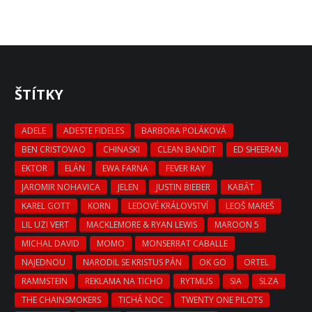
ŠTÍTKY
ADELE
ADESTE FIDELES
BARBORA POLÁKOVÁ
BEN CRISTOVAO
CHINASKI
CLEAN BANDIT
ED SHEERAN
EKTOR
ELÁN
EWA FARNA
FEVER RAY
JAROMIR NOHAVICA
JELEN
JUSTIN BIEBER
KABÁT
KAREL GOTT
KORN
LEDOVÉ KRÁLOVSTVÍ
LEOŠ MAREŠ
LIL UZI VERT
MACKLEMORE & RYAN LEWIS
MAROON 5
MICHAL DAVID
MOMO
MONSERRAT CABALLE
NAJEDNOU
NARODIL SE KRISTUS PÁN
OK GO
ORTEL
RAMMSTEIN
REKLAMA NA TICHO
RYTMUS
SIA
SLZA
THE CHAINSMOKERS
TICHÁ NOC
TWENTY ONE PILOTS