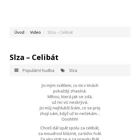
Úvod
Video
Slza – Celibát
Slza – Celibát
Populární hudba
Slza
Jsi mým světlem, co mi v tmách
pokaždý zhasíná.
Mlhou, která jak se zdá,
už nic víc neskrývá.
Jsi můj nejhlubší šrám, co se prej
zhojí sám, když už to nečekám…
Ooohhh!
Chceš dál spát spolu za celibát,
za moudrost bláznit, za ticho řvát.
Za víru ptát se a za pravdu lhát,