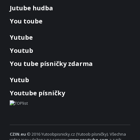
Jutube hudba
You toube
Yutube
Youtub
You tube písničky zdarma
Yutub
Youtube písničky
CZIN.eu
© 2016 Yutoobpisnicky.cz (Yutoob písničky). Všechna
videa jsou uložena na serveru
www.youtube.com
a z něj