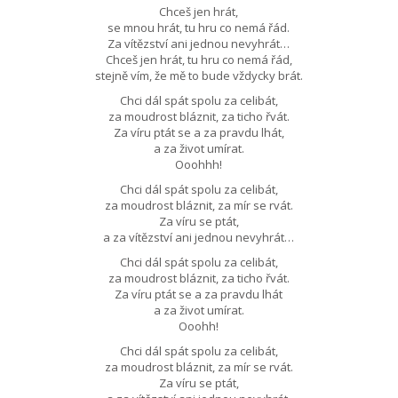
Chceš jen hrát,
se mnou hrát, tu hru co nemá řád.
Za vítězství ani jednou nevyhrát…
Chceš jen hrát, tu hru co nemá řád,
stejně vím, že mě to bude vždycky brát.
Chci dál spát spolu za celibát,
za moudrost bláznit, za ticho řvát.
Za víru ptát se a za pravdu lhát,
a za život umírat.
Ooohhh!
Chci dál spát spolu za celibát,
za moudrost bláznit, za mír se rvát.
Za víru se ptát,
a za vítězství ani jednou nevyhrát…
Chci dál spát spolu za celibát,
za moudrost bláznit, za ticho řvát.
Za víru ptát se a za pravdu lhát
a za život umírat.
Ooohh!
Chci dál spát spolu za celibát,
za moudrost bláznit, za mír se rvát.
Za víru se ptát,