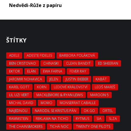
Nedvědi-Růže z papíru
ŠTÍTKY
ADELE
ADESTE FIDELES
BARBORA POLÁKOVÁ
BEN CRISTOVAO
CHINASKI
CLEAN BANDIT
ED SHEERAN
EKTOR
ELÁN
EWA FARNA
FEVER RAY
JAROMIR NOHAVICA
JELEN
JUSTIN BIEBER
KABÁT
KAREL GOTT
KORN
LEDOVÉ KRÁLOVSTVÍ
LEOŠ MAREŠ
LIL UZI VERT
MACKLEMORE & RYAN LEWIS
MAROON 5
MICHAL DAVID
MOMO
MONSERRAT CABALLE
NAJEDNOU
NARODIL SE KRISTUS PÁN
OK GO
ORTEL
RAMMSTEIN
REKLAMA NA TICHO
RYTMUS
SIA
SLZA
THE CHAINSMOKERS
TICHÁ NOC
TWENTY ONE PILOTS