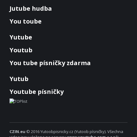
Jutube hudba
You toube
Yutube
Youtub
You tube písničky zdarma
Yutub
Youtube písničky
CZIN.eu
© 2016 Yutoobpisnicky.cz (Yutoob písničky). Všechna