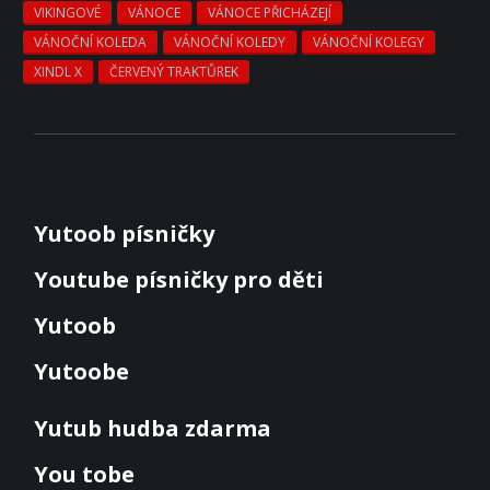
VIKINGOVÉ
VÁNOCE
VÁNOCE PŘICHÁZEJÍ
VÁNOČNÍ KOLEDA
VÁNOČNÍ KOLEDY
VÁNOČNÍ KOLEGY
XINDL X
ČERVENÝ TRAKTŮREK
Yutoob písničky
Youtube písničky pro děti
Yutoob
Yutoobe
Yutub hudba zdarma
You tobe