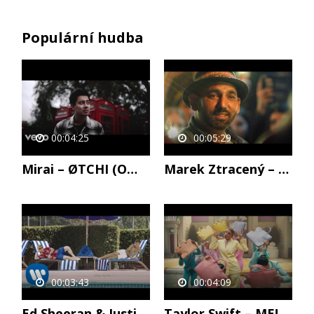
Populární hudba
00:04:25
00:05:29
Mirai – ØTCHI (Official Music Video)
Marek Ztracený – Dvě láhve vína (Lajlalalaj) (oficiální video)
00:03:43
00:04:09
Ed Sheeran & Justin Bieber – I Don’t Care [Official Video]
Taylor Swift – ME! (feat. Brendon Urie of Panic! At The Disco)