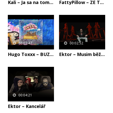
Kali – Ja sa na tom bavím PROD.Peter Pann (Official Video)
FattyPillow – ZE TMY (Official Video)
00:03:47
00:02:52
Hugo Toxxx – BUZE (prod. @amida_io) Lukas Dope DISS
Ektor – Musim běžet (OFFICIAL VIDEO) prod. DaySix
00:04:21
Ektor – Kancelář