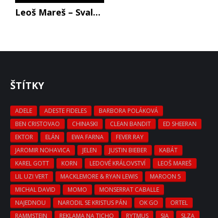
Leoš Mareš – Svalnatec 2018 (Holky dospěly a Ferrari nahradil Trabant)
ŠTÍTKY
ADELE
ADESTE FIDELES
BARBORA POLÁKOVÁ
BEN CRISTOVAO
CHINASKI
CLEAN BANDIT
ED SHEERAN
EKTOR
ELÁN
EWA FARNA
FEVER RAY
JAROMIR NOHAVICA
JELEN
JUSTIN BIEBER
KABÁT
KAREL GOTT
KORN
LEDOVÉ KRÁLOVSTVÍ
LEOŠ MAREŠ
LIL UZI VERT
MACKLEMORE & RYAN LEWIS
MAROON 5
MICHAL DAVID
MOMO
MONSERRAT CABALLE
NAJEDNOU
NARODIL SE KRISTUS PÁN
OK GO
ORTEL
RAMMSTEIN
REKLAMA NA TICHO
RYTMUS
SIA
SLZA