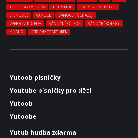
THE CHAINSMOKERS
TICHÁ NOC
TWENTY ONE PILOTS
VIKINGOVÉ
VÁNOCE
VÁNOCE PŘICHÁZEJÍ
VÁNOČNÍ KOLEDA
VÁNOČNÍ KOLEDY
VÁNOČNÍ KOLEGY
XINDL X
ČERVENÝ TRAKTŮREK
Yutoob písničky
Youtube písničky pro děti
Yutoob
Yutoobe
Yutub hudba zdarma