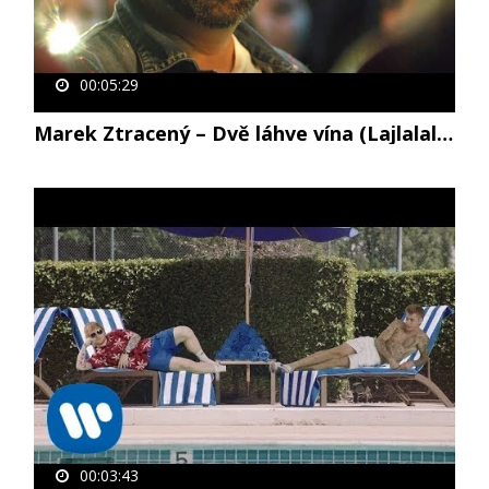
00:05:29
Marek Ztracený – Dvě láhve vína (Lajlalalaj) (oficiální video)
00:03:43