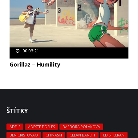
00:03:21
Gorillaz – Humility
ŠTÍTKY
ADELE
ADESTE FIDELES
BARBORA POLÁKOVÁ
BEN CRISTOVAO
CHINASKI
CLEAN BANDIT
ED SHEERAN