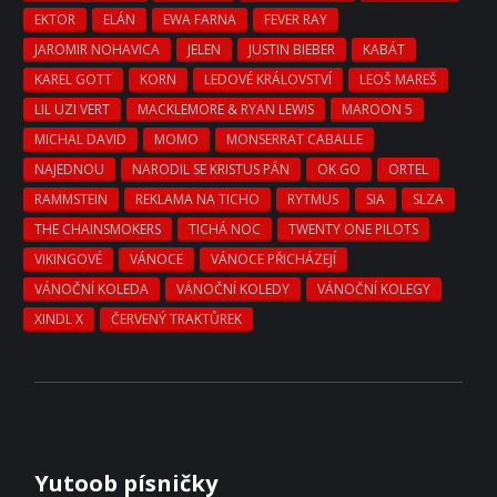
EKTOR
ELÁN
EWA FARNA
FEVER RAY
JAROMIR NOHAVICA
JELEN
JUSTIN BIEBER
KABÁT
KAREL GOTT
KORN
LEDOVÉ KRÁLOVSTVÍ
LEOŠ MAREŠ
LIL UZI VERT
MACKLEMORE & RYAN LEWIS
MAROON 5
MICHAL DAVID
MOMO
MONSERRAT CABALLE
NAJEDNOU
NARODIL SE KRISTUS PÁN
OK GO
ORTEL
RAMMSTEIN
REKLAMA NA TICHO
RYTMUS
SIA
SLZA
THE CHAINSMOKERS
TICHÁ NOC
TWENTY ONE PILOTS
VIKINGOVÉ
VÁNOCE
VÁNOCE PŘICHÁZEJÍ
VÁNOČNÍ KOLEDA
VÁNOČNÍ KOLEDY
VÁNOČNÍ KOLEGY
XINDL X
ČERVENÝ TRAKTŮREK
Yutoob písničky