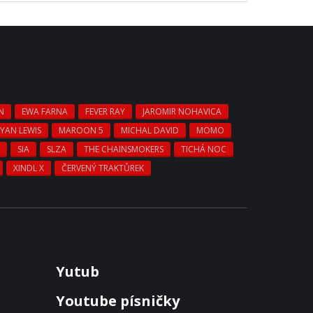
N
EWA FARNA
FEVER RAY
JAROMIR NOHAVICA
YAN LEWIS
MAROON 5
MICHAL DAVID
MOMO
S
SIA
SLZA
THE CHAINSMOKERS
TICHÁ NOC
XINDL X
ČERVENÝ TRAKTŮREK
Yutub
Youtube písničky