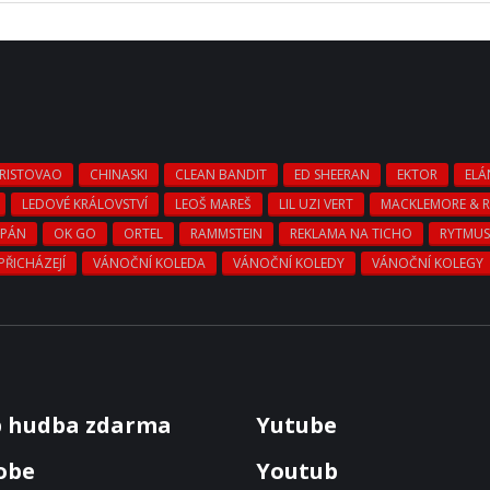
CRISTOVAO
CHINASKI
CLEAN BANDIT
ED SHEERAN
EKTOR
ELÁ
LEDOVÉ KRÁLOVSTVÍ
LEOŠ MAREŠ
LIL UZI VERT
MACKLEMORE & R
 PÁN
OK GO
ORTEL
RAMMSTEIN
REKLAMA NA TICHO
RYTMU
PŘICHÁZEJÍ
VÁNOČNÍ KOLEDA
VÁNOČNÍ KOLEDY
VÁNOČNÍ KOLEGY
b hudba zdarma
Yutube
obe
Youtub