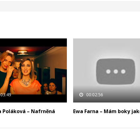
:03:49
00:02:56
a Poláková – Nafrněná
Ewa Farna – Mám boky jak