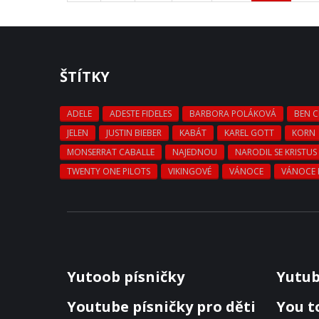
ŠTÍTKY
ADELE
ADESTE FIDELES
BARBORA POLÁKOVÁ
BEN 
JELEN
JUSTIN BIEBER
KABÁT
KAREL GOTT
KORN
MONSERRAT CABALLE
NAJEDNOU
NARODIL SE KRISTUS
TWENTY ONE PILOTS
VIKINGOVÉ
VÁNOCE
VÁNOCE 
Yutoob písničky
Yutu
Youtube písničky pro děti
You t