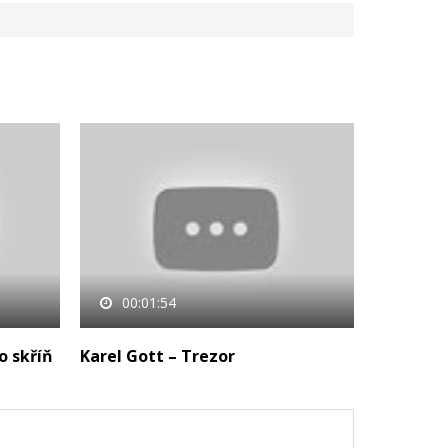
00:01:54
o skříň
Karel Gott – Trezor