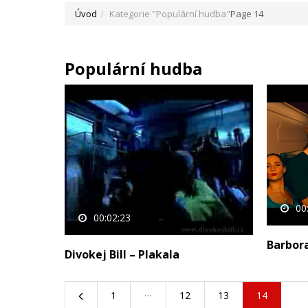
Úvod
Kategorie "Populární hudba"
Page 14
Populární hudba
00
00:02:23
Barbor
Divokej Bill – Plakala
…
1
12
13
14