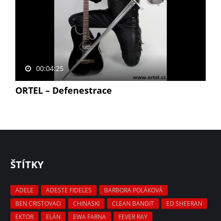
00:04:25
ORTEL – Defenestrace
ŠTÍTKY
ADELE
ADESTE FIDELES
BARBORA POLÁKOVÁ
BEN CRISTOVAO
CHINASKI
CLEAN BANDIT
ED SHEERAN
EKTOR
ELÁN
EWA FARNA
FEVER RAY