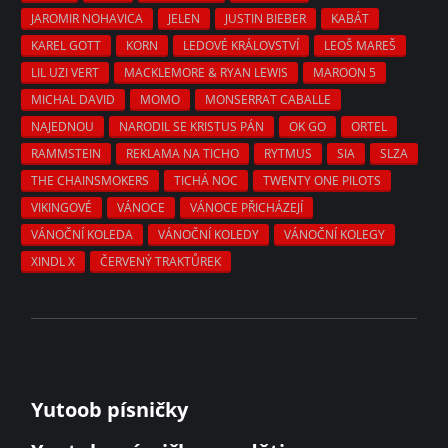
JAROMIR NOHAVICA
JELEN
JUSTIN BIEBER
KABÁT
KAREL GOTT
KORN
LEDOVÉ KRÁLOVSTVÍ
LEOŠ MAREŠ
LIL UZI VERT
MACKLEMORE & RYAN LEWIS
MAROON 5
MICHAL DAVID
MOMO
MONSERRAT CABALLE
NAJEDNOU
NARODIL SE KRISTUS PÁN
OK GO
ORTEL
RAMMSTEIN
REKLAMA NA TICHO
RYTMUS
SIA
SLZA
THE CHAINSMOKERS
TICHÁ NOC
TWENTY ONE PILOTS
VIKINGOVÉ
VÁNOCE
VÁNOCE PŘICHÁZEJÍ
VÁNOČNÍ KOLEDA
VÁNOČNÍ KOLEDY
VÁNOČNÍ KOLEGY
XINDL X
ČERVENÝ TRAKTŮREK
Yutoob písničky