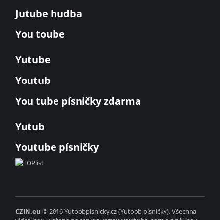
Jutube hudba
You toube
Yutube
Youtub
You tube písničky zdarma
Yutub
Youtube písničky
CZIN.eu
© 2016 Yutoobpisnicky.cz (Yutoob písničky). Všechna