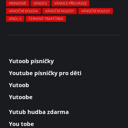
VIKINGOVÉ
VÁNOCE
VÁNOCE PŘICHÁZEJÍ
VÁNOČNÍ KOLEDA
VÁNOČNÍ KOLEDY
VÁNOČNÍ KOLEGY
XINDL X
ČERVENÝ TRAKTŮREK
Yutoob písničky
Youtube písničky pro děti
Yutoob
Yutoobe
Yutub hudba zdarma
You tobe