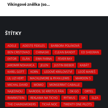
Vikingové znělka (soundtrack)
ŠTÍTKY
ADELE
ADESTE FIDELES
BARBORA POLÁKOVÁ
BEN CRISTOVAO
CHINASKI
CLEAN BANDIT
ED SHEERAN
EKTOR
ELÁN
EWA FARNA
FEVER RAY
JAROMIR NOHAVICA
JELEN
JUSTIN BIEBER
KABÁT
KAREL GOTT
KORN
LEDOVÉ KRÁLOVSTVÍ
LEOŠ MAREŠ
LIL UZI VERT
MACKLEMORE & RYAN LEWIS
MAROON 5
MICHAL DAVID
MOMO
MONSERRAT CABALLE
NAJEDNOU
NARODIL SE KRISTUS PÁN
OK GO
ORTEL
RAMMSTEIN
REKLAMA NA TICHO
RYTMUS
SIA
SLZA
THE CHAINSMOKERS
TICHÁ NOC
TWENTY ONE PILOTS