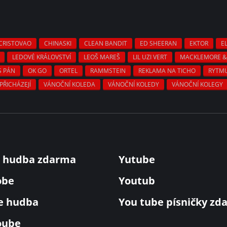
CRISTOVAO
CHINASKI
CLEAN BANDIT
ED SHEERAN
EKTOR
E
LEDOVÉ KRÁLOVSTVÍ
LEOŠ MAREŠ
LIL UZI VERT
MACKLEMORE & 
S PÁN
OK GO
ORTEL
RAMMSTEIN
REKLAMA NA TICHO
RYTM
PŘICHÁZEJÍ
VÁNOČNÍ KOLEDA
VÁNOČNÍ KOLEDY
VÁNOČNÍ KOLEGY
 hudba zdarma
Yutube
obe
Youtub
e hudba
You tube písničky zd
oube