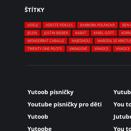
ŠTÍTKY
ADELE
ADESTE FIDELES
BARBORA POLÁKOVÁ
BEN 
JELEN
JUSTIN BIEBER
KABÁT
KAREL GOTT
KORN
MONSERRAT CABALLE
NAJEDNOU
NARODIL SE KRISTU
TWENTY ONE PILOTS
VIKINGOVÉ
VÁNOCE
VÁNOCE 
Yutoob písničky
Yutub
Youtube písničky pro děti
You t
Yutoob
Jutub
Yutoobe
You t