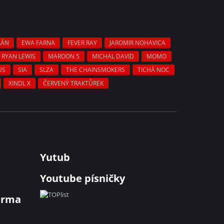
LÁN
EWA FARNA
FEVER RAY
JAROMIR NOHAVICA
RYAN LEWIS
MAROON 5
MICHAL DAVID
MOMO
US
SIA
SLZA
THE CHAINSMOKERS
TICHÁ NOC
XINDL X
ČERVENÝ TRAKTŮREK
Yutub
Youtube písničky
arma