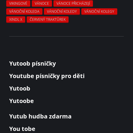
VIKINGOVÉ
VÁNOCE
VÁNOCE PŘICHÁZEJÍ
VÁNOČNÍ KOLEDA
VÁNOČNÍ KOLEDY
VÁNOČNÍ KOLEGY
XINDL X
ČERVENÝ TRAKTŮREK
Yutoob písničky
Youtube písničky pro děti
Yutoob
Yutoobe
Yutub hudba zdarma
You tobe