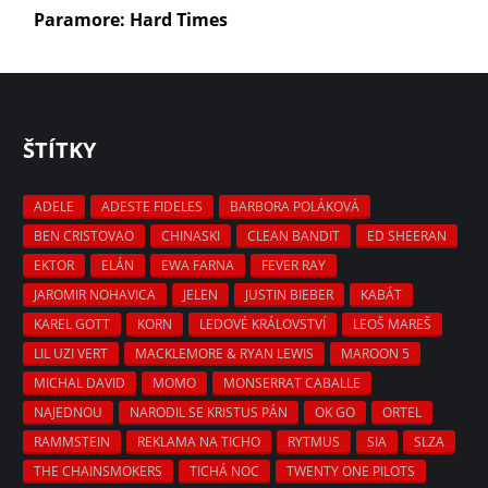
Paramore: Hard Times
ŠTÍTKY
ADELE
ADESTE FIDELES
BARBORA POLÁKOVÁ
BEN CRISTOVAO
CHINASKI
CLEAN BANDIT
ED SHEERAN
EKTOR
ELÁN
EWA FARNA
FEVER RAY
JAROMIR NOHAVICA
JELEN
JUSTIN BIEBER
KABÁT
KAREL GOTT
KORN
LEDOVÉ KRÁLOVSTVÍ
LEOŠ MAREŠ
LIL UZI VERT
MACKLEMORE & RYAN LEWIS
MAROON 5
MICHAL DAVID
MOMO
MONSERRAT CABALLE
NAJEDNOU
NARODIL SE KRISTUS PÁN
OK GO
ORTEL
RAMMSTEIN
REKLAMA NA TICHO
RYTMUS
SIA
SLZA
THE CHAINSMOKERS
TICHÁ NOC
TWENTY ONE PILOTS