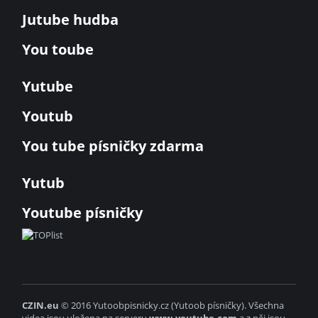
Jutube hudba
You toube
Yutube
Youtub
You tube písničky zdarma
Yutub
Youtube písničky
CZIN.eu
© 2016 Yutoobpisnicky.cz (Yutoob písničky). Všechna