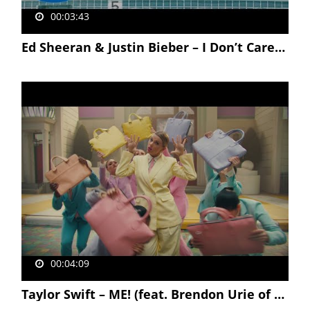
00:03:43
Ed Sheeran & Justin Bieber – I Don’t Care [Official Video]
00:04:09
Taylor Swift – ME! (feat. Brendon Urie of Panic! At The Disco)