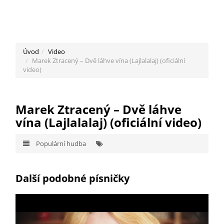
Úvod
Video
Marek Ztracený – Dvě láhve vína (Lajlalalaj) (oficiální
video)
Marek Ztracený – Dvě láhve
vína (Lajlalalaj) (oficiální video)
Populární hudba
Další podobné písničky