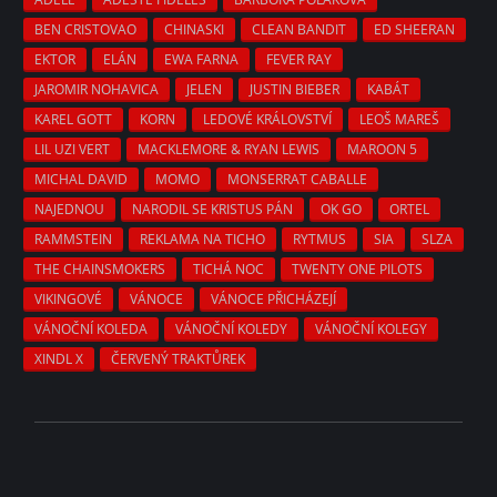
BEN CRISTOVAO
CHINASKI
CLEAN BANDIT
ED SHEERAN
EKTOR
ELÁN
EWA FARNA
FEVER RAY
JAROMIR NOHAVICA
JELEN
JUSTIN BIEBER
KABÁT
KAREL GOTT
KORN
LEDOVÉ KRÁLOVSTVÍ
LEOŠ MAREŠ
LIL UZI VERT
MACKLEMORE & RYAN LEWIS
MAROON 5
MICHAL DAVID
MOMO
MONSERRAT CABALLE
NAJEDNOU
NARODIL SE KRISTUS PÁN
OK GO
ORTEL
RAMMSTEIN
REKLAMA NA TICHO
RYTMUS
SIA
SLZA
THE CHAINSMOKERS
TICHÁ NOC
TWENTY ONE PILOTS
VIKINGOVÉ
VÁNOCE
VÁNOCE PŘICHÁZEJÍ
VÁNOČNÍ KOLEDA
VÁNOČNÍ KOLEDY
VÁNOČNÍ KOLEGY
XINDL X
ČERVENÝ TRAKTŮREK