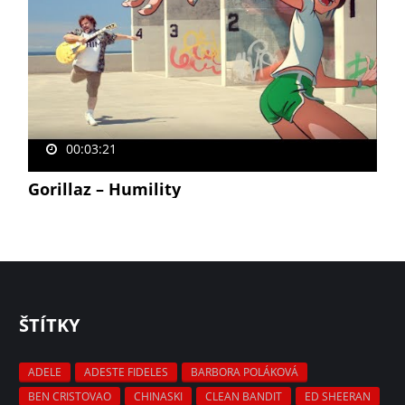
00:03:21
Gorillaz – Humility
ŠTÍTKY
ADELE
ADESTE FIDELES
BARBORA POLÁKOVÁ
BEN CRISTOVAO
CHINASKI
CLEAN BANDIT
ED SHEERAN