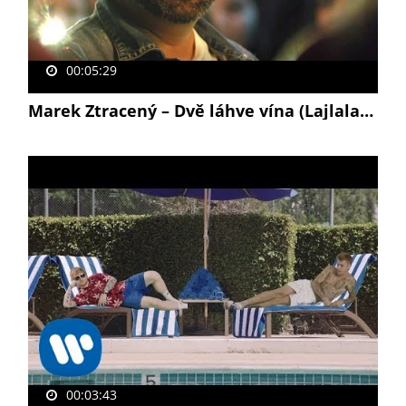
00:05:29
Marek Ztracený – Dvě láhve vína (Lajlalalaj) (oficiální video)
00:03:43