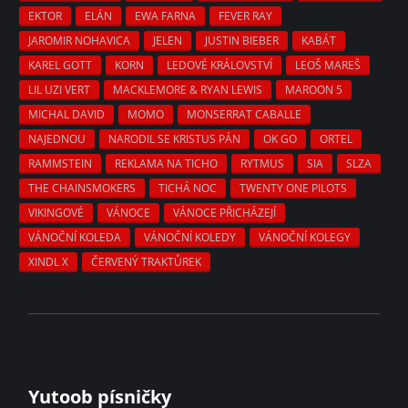
EKTOR
ELÁN
EWA FARNA
FEVER RAY
JAROMIR NOHAVICA
JELEN
JUSTIN BIEBER
KABÁT
KAREL GOTT
KORN
LEDOVÉ KRÁLOVSTVÍ
LEOŠ MAREŠ
LIL UZI VERT
MACKLEMORE & RYAN LEWIS
MAROON 5
MICHAL DAVID
MOMO
MONSERRAT CABALLE
NAJEDNOU
NARODIL SE KRISTUS PÁN
OK GO
ORTEL
RAMMSTEIN
REKLAMA NA TICHO
RYTMUS
SIA
SLZA
THE CHAINSMOKERS
TICHÁ NOC
TWENTY ONE PILOTS
VIKINGOVÉ
VÁNOCE
VÁNOCE PŘICHÁZEJÍ
VÁNOČNÍ KOLEDA
VÁNOČNÍ KOLEDY
VÁNOČNÍ KOLEGY
XINDL X
ČERVENÝ TRAKTŮREK
Yutoob písničky