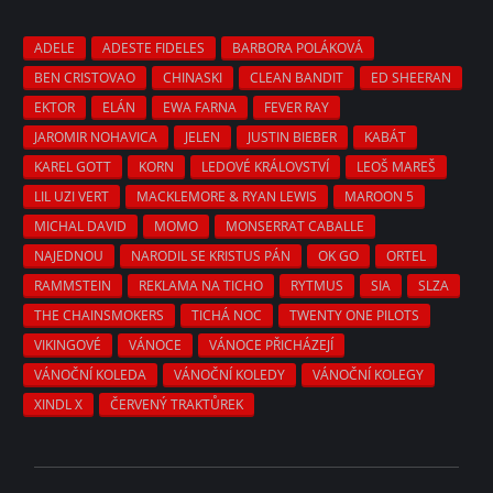
ADELE
ADESTE FIDELES
BARBORA POLÁKOVÁ
BEN CRISTOVAO
CHINASKI
CLEAN BANDIT
ED SHEERAN
EKTOR
ELÁN
EWA FARNA
FEVER RAY
JAROMIR NOHAVICA
JELEN
JUSTIN BIEBER
KABÁT
KAREL GOTT
KORN
LEDOVÉ KRÁLOVSTVÍ
LEOŠ MAREŠ
LIL UZI VERT
MACKLEMORE & RYAN LEWIS
MAROON 5
MICHAL DAVID
MOMO
MONSERRAT CABALLE
NAJEDNOU
NARODIL SE KRISTUS PÁN
OK GO
ORTEL
RAMMSTEIN
REKLAMA NA TICHO
RYTMUS
SIA
SLZA
THE CHAINSMOKERS
TICHÁ NOC
TWENTY ONE PILOTS
VIKINGOVÉ
VÁNOCE
VÁNOCE PŘICHÁZEJÍ
VÁNOČNÍ KOLEDA
VÁNOČNÍ KOLEDY
VÁNOČNÍ KOLEGY
XINDL X
ČERVENÝ TRAKTŮREK