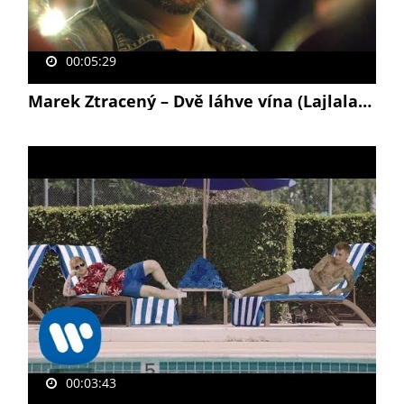
00:05:29
Marek Ztracený – Dvě láhve vína (Lajlalalaj) (oficiální video)
00:03:43